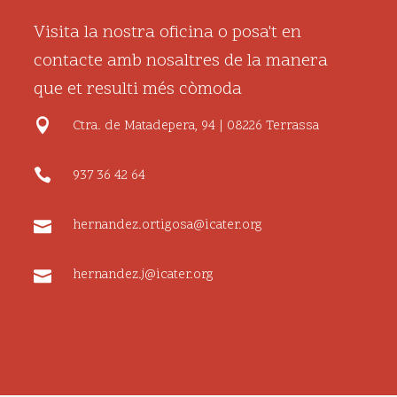
Visita la nostra oficina o posa't en
contacte amb nosaltres de la manera
que et resulti més còmoda
Ctra. de Matadepera, 94 | 08226 Terrassa
937 36 42 64
hernandez.ortigosa@icater.org
hernandez.j@icater.org